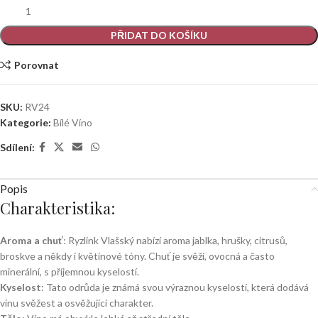
ČEJKOVICE)
PŘIDAT DO KOŠÍKU
Porovnat
SKU:
RV24
Kategorie:
Bílé Víno
Sdílení:
Popis
Charakteristika:
Aroma a chuť
: Ryzlink Vlašský nabízí aroma jablka, hrušky, citrusů,
broskve a někdy i květinové tóny. Chuť je svěží, ovocná a často
minerální, s příjemnou kyselostí.
Kyselost
: Tato odrůda je známá svou výraznou kyselostí, která dodává
vínu svěžest a osvěžující charakter.