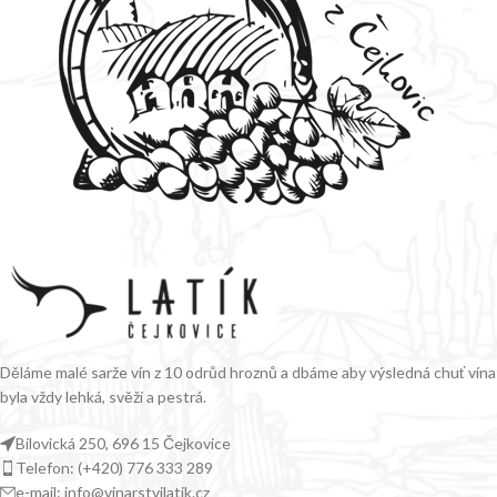
Děláme malé sarže vín z 10 odrůd hroznů a dbáme aby výsledná chuť vína
byla vždy lehká, svěží a pestrá.
Bílovická 250, 696 15 Čejkovice
Telefon: (+420) 776 333 289
e-mail: info@vinarstvilatik.cz