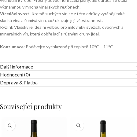
východní Evropě. Přesný původ není zcela jasný, ale odrůda se stala
významnou v mnoha vinařských regionech.
Víceúčelovost
: Kromě suchých vín se z této odrůdy vyrábějí také
sladká vína a šumivá vína, což ukazuje její všestrannost.
Ryzlink Vlašský je ideální volbou pro milovníky svěžích, ovocných a
minerálních vín, která dobře ladí s různými druhy jídel.
Konzumace:
Podávejte vychlazené při teplotě 10°C – 11°C.
Další informace
Hodnocení (0)
Doprava & Platba
Související produkty