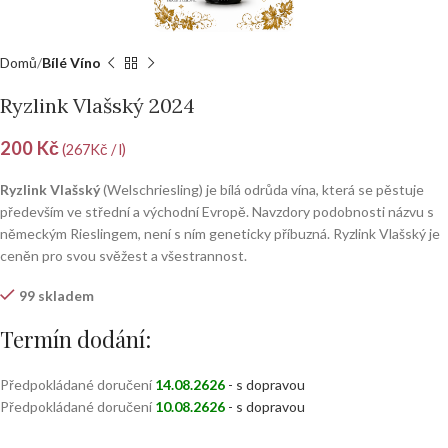
Domů
Bílé Víno
Ryzlink Vlašský 2024
200
Kč
(267Kč / l)
Ryzlink Vlašský
(Welschriesling) je bílá odrůda vína, která se pěstuje
především ve střední a východní Evropě. Navzdory podobnosti názvu s
německým Rieslingem, není s ním geneticky příbuzná. Ryzlink Vlašský je
ceněn pro svou svěžest a všestrannost.
99 skladem
Termín dodání:
Předpokládané doručení
14.08.2626
- s dopravou
Předpokládané doručení
DOPRAVA FOFR
10.08.2626
- s dopravou
300
Kč
OSOBNÍ ODBĚR (BÍLOVICKÁ 250,