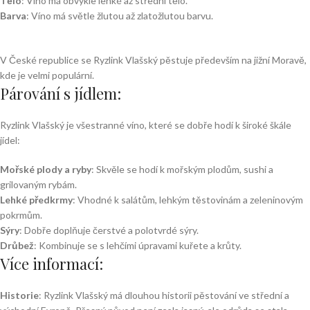
Tělo
: Víno má obvykle lehké až střední tělo.
Barva
: Víno má světle žlutou až zlatožlutou barvu.
V České republice se Ryzlink Vlašský pěstuje především na jižní Moravě,
kde je velmi populární.
Párování s jídlem:
Ryzlink Vlašský je všestranné víno, které se dobře hodí k široké škále
jídel:
Mořské plody a ryby
: Skvěle se hodí k mořským plodům, sushi a
grilovaným rybám.
Lehké předkrmy
: Vhodné k salátům, lehkým těstovinám a zeleninovým
pokrmům.
Sýry
: Dobře doplňuje čerstvé a polotvrdé sýry.
Drůbež
: Kombinuje se s lehčími úpravami kuřete a krůty.
Více informací:
Historie
: Ryzlink Vlašský má dlouhou historii pěstování ve střední a