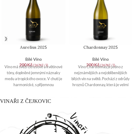
Aurelius 2025
Chardonnay 2025
Bílé Víno
Bílé Víno
200
Kč
200
Kč
(267Kč / l)
(267Kč / l)
Víno má svěží citrusové a květinové
Víno Chardonnay je jedno z
tóny, doplněné jemnými náznaky
nejznámějších a nejoblíbenějších
medu a tropického ovoce. V chuti je
bílých vín na světě. Pochází z odrůdy
harmonické, s příjemnou
hroznů Chardonnay, která je velmi
kyselinkou a dlouhým závěrem.
univerzální a adaptabilní, což
umožňuje její pěstování v mnoha
VINAŘI Z ČEJKOVIC
různých vinařských regionech.